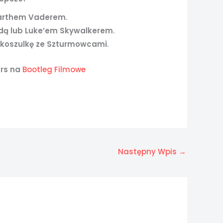
Darthem Vaderem
.
odą lub Luke’em Skywalkerem
.
z
koszulkę ze Szturmowcami
.
ars na
Bootleg Filmowe
Następny Wpis
→