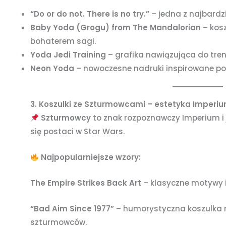
“Do or do not. There is no try.”
– jedna z najbardzi
Baby Yoda (Grogu) from The Mandalorian
– kos
bohaterem sagi.
Yoda Jedi Training
– grafika nawiązująca do tren
Neon Yoda
– nowoczesne nadruki inspirowane p
3. Koszulki ze Szturmowcami – estetyka Imper
Szturmowcy
to znak rozpoznawczy Imperium i 
się postaci w Star Wars.
Najpopularniejsze wzory:
The Empire Strikes Back Art
– klasyczne motywy 
“Bad Aim Since 1977”
– humorystyczna koszulka n
szturmowców.