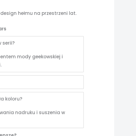
 design hełmu na przestrzeni lat.
ars
 serii?
mentem mody geekowskiej i
.
ła koloru?
owania nadruku i suszenia w
lepsze?