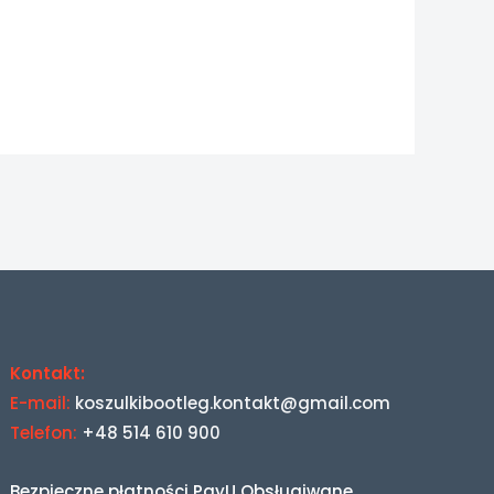
Kontakt:
E-mail:
koszulkibootleg.kontakt@gmail.com
Telefon:
+48 514 610 900
Bezpieczne płatności PayU Obsługiwane