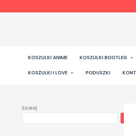
Przejdź
do
treści
KOSZULKI ANIME
KOSZULKI BOOTLEG
KOSZULKI I LOVE
PODUSZKI
KONT
Szukaj
SZU