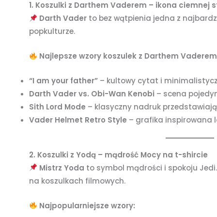
1. Koszulki z Darthem Vaderem – ikona ciemnej 
Darth Vader
to bez wątpienia jedna z najbard
popkulturze.
Najlepsze wzory koszulek z Darthem Vaderem
“I am your father”
– kultowy cytat i minimalistyc
Darth Vader vs. Obi-Wan Kenobi
– scena pojedyn
Sith Lord Mode
– klasyczny nadruk przedstawiają
Vader Helmet Retro Style
– grafika inspirowana 
2. Koszulki z Yodą – mądrość Mocy na t-shircie
Mistrz Yoda
to symbol mądrości i spokoju Jedi.
na koszulkach filmowych.
Najpopularniejsze wzory: