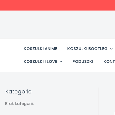
Przejdź
do
treści
KOSZULKI ANIME
KOSZULKI BOOTLEG
KOSZULKI I LOVE
PODUSZKI
KONT
Kategorie
Brak kategorii.