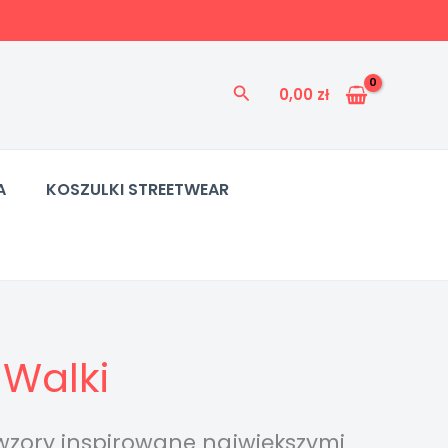
Szukaj
0,00
zł
A
KOSZULKI STREETWEAR
 Walki
e wzory inspirowane największymi