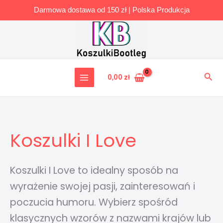
Darmowa dostawa od 150 zł | Polska Produkcja
Przejdź
do
treści
Szuk
0,00
zł
Koszulki I Love
Koszulki I Love to idealny sposób na
wyrażenie swojej pasji, zainteresowań i
poczucia humoru. Wybierz spośród
klasycznych wzorów z nazwami krajów lub