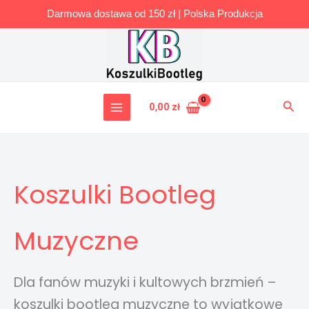
Darmowa dostawa od 150 zł | Polska Produkcja
Przejdź
do
treści
Szuk
0,00
zł
Koszulki Bootleg
Muzyczne
Dla fanów muzyki i kultowych brzmień –
koszulki bootleg muzyczne to wyjątkowe