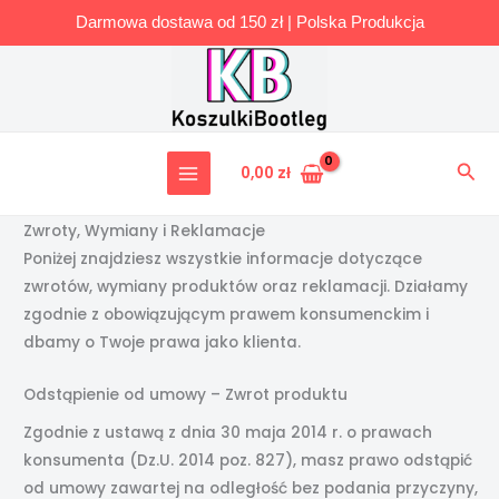
Darmowa dostawa od 150 zł | Polska Produkcja
Przejdź
do
treści
Szuk
0,00
zł
Zwroty, Wymiany i Reklamacje
Poniżej znajdziesz wszystkie informacje dotyczące
zwrotów, wymiany produktów oraz reklamacji. Działamy
zgodnie z obowiązującym prawem konsumenckim i
dbamy o Twoje prawa jako klienta.
Odstąpienie od umowy – Zwrot produktu
Zgodnie z ustawą z dnia 30 maja 2014 r. o prawach
konsumenta (Dz.U. 2014 poz. 827), masz prawo odstąpić
od umowy zawartej na odległość bez podania przyczyny,