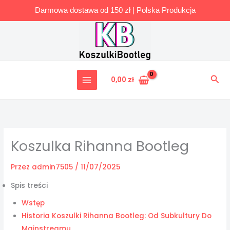
Darmowa dostawa od 150 zł | Polska Produkcja
Przejdź
do
treści
Szuk
0,00
zł
Koszulka Rihanna Bootleg
Przez
admin7505
/
11/07/2025
Spis treści
Wstęp
Historia Koszulki Rihanna Bootleg: Od Subkultury Do
Mainstreamu