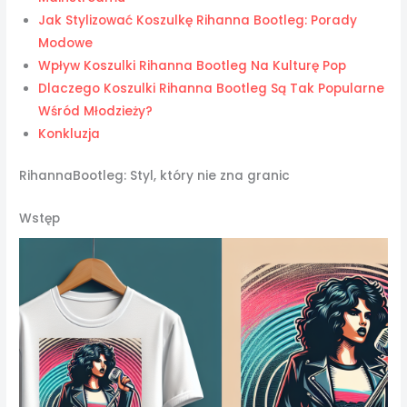
Jak Stylizować Koszulkę Rihanna Bootleg: Porady
Modowe
Wpływ Koszulki Rihanna Bootleg Na Kulturę Pop
Dlaczego Koszulki Rihanna Bootleg Są Tak Popularne
Wśród Młodzieży?
Konkluzja
RihannaBootleg: Styl, który nie zna granic
Wstęp