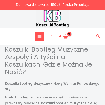
Darmowa dostawa od 150 zł | Polska Produkcja
Przejdź
do
treści
Szuk
0,00
zł
Koszulki Bootleg Muzyczne –
Zespoły i Artyści na
Koszulkach. Gdzie Można Je
Nosić?
Koszulki Bootleg Muzyczne – Nowy Wymiar Fanowskiego
Stylu
Moda bootlegowa
w świecie muzyki przeżywa swój
prawdziwy renesans.
Koszulki bootleg muzyczne
nie są