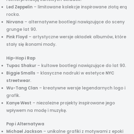
Led Zeppelin
– limitowane kolekcje inspirowane złotą erą
rocka.
Nirvana
– alternatywne bootlegi nawiązujące do sceny
grunge lat 90.
Pink Floyd
– artystyczne wersje okładek albumów, które
stały się ikonami mody.
Hip-Hop i Rap
Tupac Shakur
– kultowe bootlegi nawiązujące do lat 90.
Biggie Smalls
– klasyczne nadruki w estetyce
NYC
streetwear
.
Wu-Tang Clan
– kreatywne wersje legendarnych logo i
grafik.
Kanye West
– niezależne projekty inspirowane jego
wpływem na modę i muzykę.
Pop i Alternatywa
Michael Jackson
– unikalne grafiki z motywami z epoki