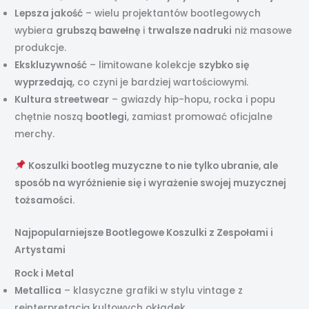
Lepsza jakość
– wielu projektantów bootlegowych
wybiera
grubszą bawełnę
i
trwalsze nadruki
niż masowe
produkcje.
Ekskluzywność
– limitowane kolekcje
szybko się
wyprzedają
, co czyni je bardziej wartościowymi.
Kultura streetwear
– gwiazdy hip-hopu, rocka i popu
chętnie noszą
bootlegi
, zamiast promować oficjalne
merchy.
Koszulki bootleg muzyczne to nie tylko ubranie, ale
sposób na wyróżnienie się i wyrażenie swojej muzycznej
tożsamości.
Najpopularniejsze Bootlegowe Koszulki z Zespołami i
Artystami
Rock i Metal
Metallica
– klasyczne grafiki w stylu vintage z
reinterpretacją kultowych okładek.