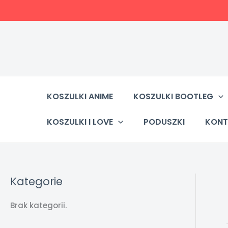
Przejdź
do
treści
KOSZULKI ANIME
KOSZULKI BOOTLEG
KOSZULKI I LOVE
PODUSZKI
KONT
Kategorie
Brak kategorii.